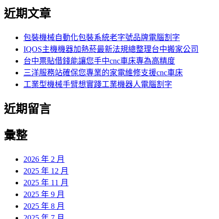
近期文章
包裝機械自動化包裝系統老字號品牌電腦割字
IQOS主機機器加熱菸最新法規總整理台中搬家公司
台中票貼借錢能讓您手中cnc車床專為高精度
三洋服務站確保您專業的家電維修支援cnc車床
工業型機械手臂想實踐工業機器人電腦割字
近期留言
彙整
2026 年 2 月
2025 年 12 月
2025 年 11 月
2025 年 9 月
2025 年 8 月
2025 年 7 月