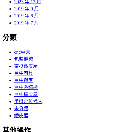
2023 年 12 月
2019 年 9 月
2019 年 8 月
2019 年 7 月
分類
cnc車床
包裝機械
南投鐵皮屋
台中廚具
台中搬家
台中系統櫃
台中鐵皮屋
手機定位找人
未分類
鐵皮屋
其他操作